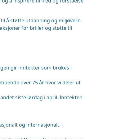
g å inspirere til fred og forståelse
il å støtte utdanning og miljøvern.
sjoner for briller og støtte til
ingen gir inntekter som brukes i
boende over 75 år hvor vi deler ut
ndet siste lørdag i april. Inntekten
nasjonalt og internasjonalt.