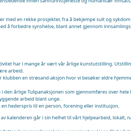
rdensledende innen samfunnstjeneste og humanitær innsats, o
er med en rekke prosjekter, fra å bekjempe sult og sykdom t
 med å forbedre synshelse, blant annet gjennom innsamlingsak
itet har i mange år vært vår årlige kunstutstilling. Utstill
re arbeid.
r klubben en strøsand-aksjon hvor vi besøker eldre hjemme
 i den årlige Tulipanaksjonen som gjennomføres over hele la
yggende arbeid blant unge.
en hederspris til en person, forening eller institusjon.
av kalenderen går i sin helhet til vårt hjelpearbeid, lokalt, 