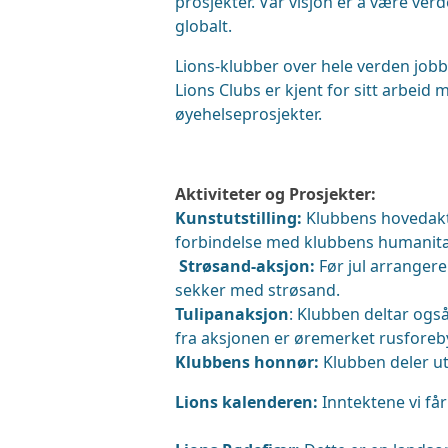
prosjekter. Vår visjon er å være ve
globalt.
Lions-klubber over hele verden jobb
Lions Clubs er kjent for sitt arbeid
øyehelseprosjekter.
Aktiviteter og Prosjekter:
Kunstutstilling:
Klubbens hovedaktiv
forbindelse med klubbens humanitæ
Strøsand-aksjon:
Før jul arrangere
sekker med strøsand.
Tulipanaksjon
: Klubben deltar også
fra aksjonen er øremerket rusforeb
Klubbens honnør:
Klubben deler ut 
Lions kalenderen:
Inntektene vi får 