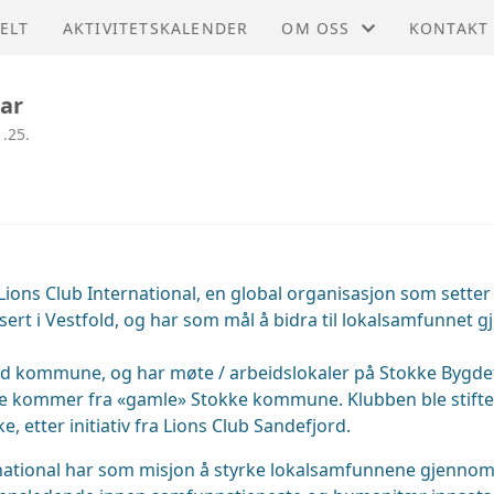
ELT
AKTIVITETSKALENDER
OM OSS
KONTAKT
STØTT OSS
KONTAKT
ar
.25.
STYRET
 Lions Club International, en global organisasjon som sette
sert i Vestfold, og har som mål å bidra til lokalsamfunnet 
jord kommune, og har møte / arbeidslokaler på Stokke Bygde
 kommer fra «gamle» Stokke kommune. Klubben ble stiftet
etter initiativ fra Lions Club Sandefjord.
national har som misjon å styrke lokalsamfunnene gjennom 